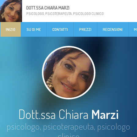
DOTT.SSA CHIARA MARZI
PSICOLOGO, PSICOTERAPEUTA, PSICOLOGO CLINICO
INIZIO
SU DI ME
CONTATTI
PREZZI
RECENSIONI
M
Dott.ssa Chiara
Marzi
psicologo, psicoterapeuta, psicologo
clinico