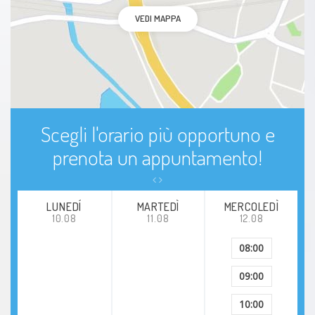
Bulimia nervosa
VEDI MAPPA
Sindrome del sopravvissuto
PTSD
Ansia Sociale
Scegli l'orario più opportuno e
prenota un appuntamento!
Cefalea
Disturbo bipolare
LUNEDÍ
MARTEDÌ
MERCOLEDÌ
10.08
11.08
12.08
Depressione
08:00
Ipocondria
09:00
10:00
Isteria