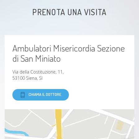
PRENOTA UNA VISITA
Dipendenza affettiva
Violenza familiare
Ambulatori Misericordia Sezione
tumore maligno
di San Miniato
Abuso psicologico
Via della Costituzione, 11,
53100 Siena, SI
Narcisismo
CHIAMA IL DOTTORE
Disturbi della personalità
Malattie sessualmente trasmissibili
Somatizzazione