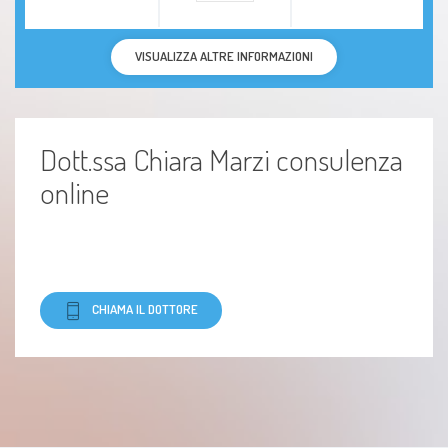
Sonnolenza
VISUALIZZA ALTRE INFORMAZIONI
problemi relazionali
Dott.ssa Chiara Marzi consulenza
Rabbia
online
Sindrome del caregiver
Violenza psicologica
Disturbi relazionali
CHIAMA IL DOTTORE
Lutto
Depressione post partum