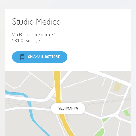
Trauma
Studio Medico
Disturbo di personalità
Sindrome di asperger
Via Banchi di Sopra 31
53100 Siena, SI
disturbo post traumatico da stress
CHIAMA IL DOTTORE
Fobie
Mobbing
Disturbi psicosomatici
VEDI MAPPA
Insonnia
Crollo psicotico adolescenziale