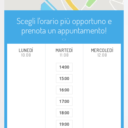
Delirio
Scegli l'orario più opportuno e
Sovrappeso
prenota un appuntamento!
Problemi di coppia
LUNEDÍ
MARTEDÌ
MERCOLEDÌ
Difficoltà relazionali
10.08
11.08
12.08
14:00
Anoressia
15:00
Disturbi del sonno
16:00
Disturbi del comportamento alimentare (DCA)
17:00
Problemi comportamentali
18:00
19:00
Cleptomania