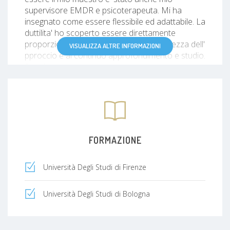
supervisore EMDR e psicoterapeuta. Mi ha
insegnato come essere flessibile ed adattabile. La
duttilita' ho scoperto essere direttamente
proporzionale alla profonda consapevolezza dell'
VISUALIZZA ALTRE INFORMAZIONI
pproccio e al continuo approfondimento e studio.
Se si ha un modello psicoterapeutico ben
presente l' EMDR può diventare una vera e
propria arte dove esprimersi pur rimanendo
fedele ai meccanismi di funzionamento di base.
Un Approccio, quello dell'EMDR che aiuta il
terapeuta a crescere ed evolversi anche come
persona grazie alla particolare relazione che si
FORMAZIONE
viene a creare tra terapeuta e paziente. Unica,
pulita, originale e profonda.
Università Degli Studi di Firenze
Università Degli Studi di Bologna