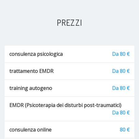
Bullismo
PREZZI
Paure
Confusione mentale
Sindrome di abbandono
consulenza psicologica
Da 80 €
Derealizzazione
trattamento EMDR
Da 80 €
Disadattamento
training autogeno
Da 80 €
Esaurimento nervoso
EMDR (Psicoterapia dei disturbi post-traumatici)
Da 80 €
Break-down adolescenziale
consulenza online
80 €
Depersonalizzazione