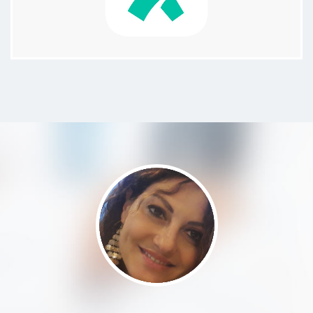
Sono un ragazzo di 24 anni e per
via di un forte attacco di panico ho
preso parte alla terapia della
dottoressa Marzi. Il trattamento
dell'EMDR mi ha aiutato molto
nella cura del mio disturbo
dell'ansia, in particolare ho avuto
modo di risalire a vari episodi della
mia vita, riportandoli alla memoria
e provando fisicamente le emozioni