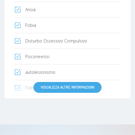
Ansia
Fobia
Disturbo Ossessivo Compulsivo
Psiconevrosi
autolesionismo
VISUALIZZA ALTRE INFORMAZIONI
Colon irritabile
Claustrofobia
Disturbo d'ansia generalizzato
Crisi relazionali